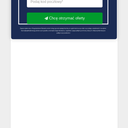
Chcę otrzymać oferty
Zapoznałem się z Regulaminem Świadczenie Usług i go akceptuję Każdą ze zgód można wycofać wysyłając wiadomość na adres 
biuro@optimalenergy.pl lub w przypadku zewnętrznego dostawcy, zgodnie z jego polityką ochrony danych. Więcej informacji w 
polityce prywatności