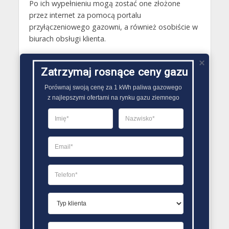
Po ich wypełnieniu mogą zostać one złożone
przez internet za pomocą portalu
przyłączeniowego gazowni, a również osobiście w
biurach obsługi klienta.
Gazy techniczne Trzciel
Zatrzymaj rosnące ceny gazu
Butle gazowe Trzciel
Porównaj swoją cenę za 1 kWh paliwa gazowego

Gaz płynny Trzciel
z najlepszymi ofertami na rynku gazu ziemnego
LPG Trzciel
Dostawcy gazu Trzciel
PORÓWNYWARKA OFERT GAZU