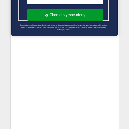
Chcę otrzymać oferty
Zapoznałem się z Regulaminem Świadczenie Usług i go akceptuję Każdą ze zgód można wycofać wysyłając wiadomość na adres 
biuro@optimalenergy.pl lub w przypadku zewnętrznego dostawcy, zgodnie z jego polityką ochrony danych. Więcej informacji w 
polityce prywatności