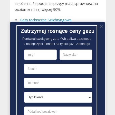
założenia, że podane sprzęty mają sprawność na
poziomie mniej więcej 90%.
Gazy techniczne Szlichtyngowa
Butle gazowe Szlichtyngowa
Zatrzymaj rosnące ceny gazu
Gaz płynny Szlichtyngowa
Porównaj swoją cenę za 1 kWh paliwa gazowego

LPG Szlichtyngowa
z najlepszymi ofertami na rynku gazu ziemnego
Dostawcy gazu Szlichtyngowa
PORÓWNYWARKA OFERT GAZU