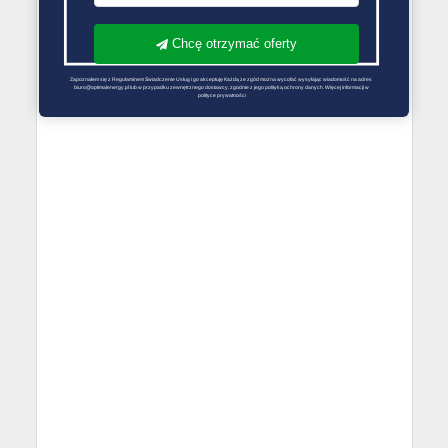
Chcę otrzymać oferty
Zapoznałem się z Regulaminem Świadczenie Usług i go akceptuję Każdą ze zgód można wycofać wysyłając wiadomość na adres 
biuro@optimalenergy.pl lub w przypadku zewnętrznego dostawcy, zgodnie z jego polityką ochrony danych. Więcej informacji w 
polityce prywatności