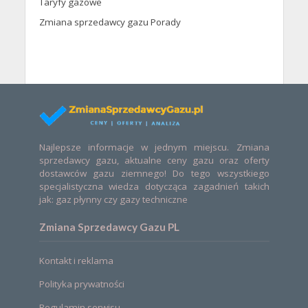
Taryfy gazowe
Zmiana sprzedawcy gazu Porady
Najlepsze informacje w jednym miejscu. Zmiana
sprzedawcy gazu, aktualne ceny gazu oraz oferty
dostawców gazu ziemnego! Do tego wszystkiego
specjalistyczna wiedza dotycząca zagadnień takich
jak: gaz płynny czy gazy techniczne
Zmiana Sprzedawcy Gazu PL
Kontakt i reklama
Polityka prywatności
Regulamin serwisu