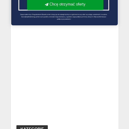
Chcę otrzymać oferty
Zapoznałem się z Regulaminem Świadczenie Usług i go akceptuję Każdą ze zgód można wycofać wysyłając wiadomość na adres 
biuro@optimalenergy.pl lub w przypadku zewnętrznego dostawcy, zgodnie z jego polityką ochrony danych. Więcej informacji w 
polityce prywatności