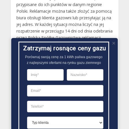
przypisane do ich punktów w danym regionie
Polski. Reklamacje można także złożyć za pomocą
biura obsługi klienta gazowni lub przesyłając ją na
jej adres. W każdej sytuacji można liczyć na jej
rozpatrzenie w przeciągu 14 dni od dnia odebrania
przez Polską Spółkę Gazownictwa reklamacji.
Zatrzymaj rosnące ceny gazu
Gazy techniczne Szczuczyn
Porównaj swoją cenę za 1 kWh paliwa gazowego

Butle gazowe Szczuczyn
z najlepszymi ofertami na rynku gazu ziemnego
Gaz płynny Szczuczyn
LPG Szczuczyn
Dostawcy gazu Szczuczyn
PORÓWNYWARKA OFERT GAZU