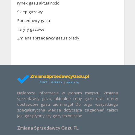
rynek gazu aktualności
Sklep gazowy
Sprzedawcy gazu
Taryfy gazowe
Zmiana sprzedawcy gazu Porady
Najlepsze informacje w jednym miejscu. Zmiana
sprzedawcy gazu, aktualne ceny gazu oraz oferty
dostawców gazu ziemnego! Do tego wszystkiego
specjalistyczna wiedza dotycząca zagadnień takich
jak: gaz płynny czy gazy techniczne
Zmiana Sprzedawcy Gazu PL