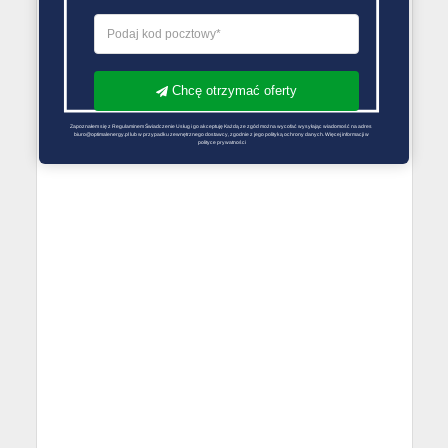
Chcę otrzymać oferty
Zapoznałem się z Regulaminem Świadczenie Usług i go akceptuję Każdą ze zgód można wycofać wysyłając wiadomość na adres 
biuro@optimalenergy.pl lub w przypadku zewnętrznego dostawcy, zgodnie z jego polityką ochrony danych. Więcej informacji w 
polityce prywatności