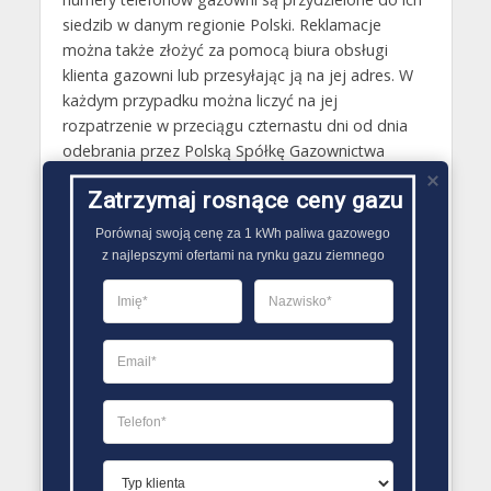
siedzib w danym regionie Polski. Reklamacje
można także złożyć za pomocą biura obsługi
klienta gazowni lub przesyłając ją na jej adres. W
każdym przypadku można liczyć na jej
rozpatrzenie w przeciągu czternastu dni od dnia
odebrania przez Polską Spółkę Gazownictwa
reklamacji.
Zatrzymaj rosnące ceny gazu
Gazy techniczne Szczekociny
Porównaj swoją cenę za 1 kWh paliwa gazowego

Butle gazowe Szczekociny
z najlepszymi ofertami na rynku gazu ziemnego
Gaz płynny Szczekociny
LPG Szczekociny
Dostawcy gazu Szczekociny
PORÓWNYWARKA OFERT GAZU