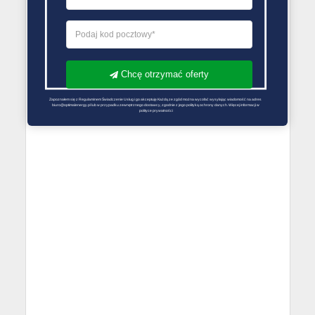
Chcę otrzymać oferty
Zapoznałem się z Regulaminem Świadczenie Usług i go akceptuję Każdą ze zgód można wycofać wysyłając wiadomość na adres 
biuro@optimalenergy.pl lub w przypadku zewnętrznego dostawcy, zgodnie z jego polityką ochrony danych. Więcej informacji w 
polityce prywatności