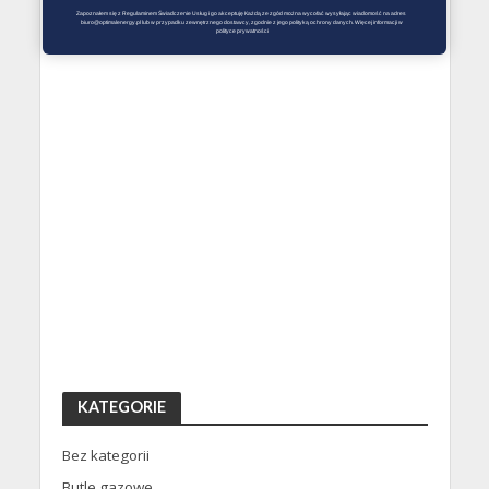
Zapoznałem się z Regulaminem Świadczenie Usług i go akceptuję Każdą ze zgód można wycofać wysyłając wiadomość na adres 
biuro@optimalenergy.pl lub w przypadku zewnętrznego dostawcy, zgodnie z jego polityką ochrony danych. Więcej informacji w 
polityce prywatności
KATEGORIE
Bez kategorii
Butle gazowe