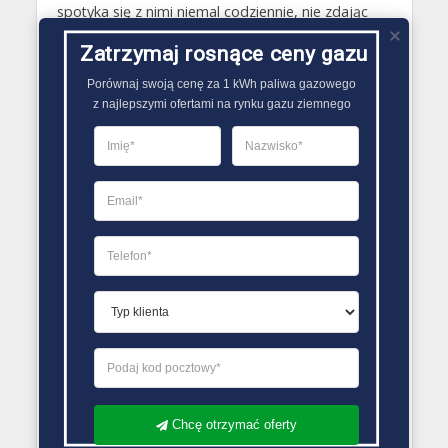
spotyka się z nimi niemal codziennie, nie zdając
sobie jednak z tego sprawy. Gazy techniczne
Zatrzymaj rosnące ceny gazu
sprzedawane są wobec tego przez wiele różnych
firm w Polsce..
Porównaj swoją cenę za 1 kWh paliwa gazowego

z najlepszymi ofertami na rynku gazu ziemnego
PORÓWNYWARKA OFERT GAZU
Chcę otrzymać oferty