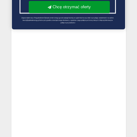
Chcę otrzymać oferty
Zapoznałem się z Regulaminem Świadczenie Usług i go akceptuję Każdą ze zgód można wycofać wysyłając wiadomość na adres 
biuro@optimalenergy.pl lub w przypadku zewnętrznego dostawcy, zgodnie z jego polityką ochrony danych. Więcej informacji w 
polityce prywatności