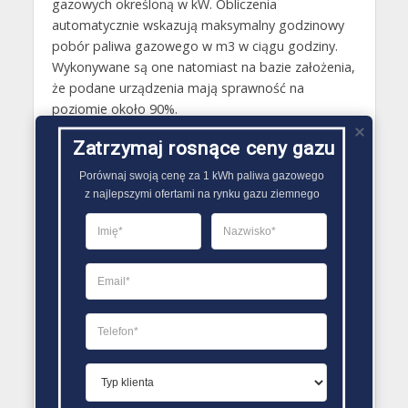
gazowych określoną w kW. Obliczenia
automatycznie wskazują maksymalny godzinowy
pobór paliwa gazowego w m3 w ciągu godziny.
Wykonywane są one natomiast na bazie założenia,
że podane urządzenia mają sprawność na
poziomie około 90%.
Zatrzymaj rosnące ceny gazu
Gazy techniczne Świebodzin
Butle gazowe Świebodzin
Porównaj swoją cenę za 1 kWh paliwa gazowego

z najlepszymi ofertami na rynku gazu ziemnego
Gaz płynny Świebodzin
LPG Świebodzin
Dostawcy gazu Świebodzin
PORÓWNYWARKA OFERT GAZU