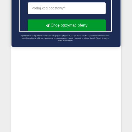
Chcę otrzymać oferty
Zapoznałem się z Regulaminem Świadczenie Usług i go akceptuję Każdą ze zgód można wycofać wysyłając wiadomość na adres 
biuro@optimalenergy.pl lub w przypadku zewnętrznego dostawcy, zgodnie z jego polityką ochrony danych. Więcej informacji w 
polityce prywatności