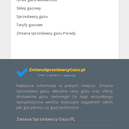
Sklep gazowy
Sprzedawcy gazu
Taryfy gazowe
Zmiana sprzedawcy gazu Porady
Najlepsze informacje w jednym miejscu. Zmiana
sprzedawcy gazu, aktualne ceny gazu oraz oferty
dostawców gazu ziemnego! Do tego wszystkiego
specjalistyczna wiedza dotycząca zagadnień takich
jak: gaz płynny czy gazy techniczne
Zmiana Sprzedawcy Gazu PL