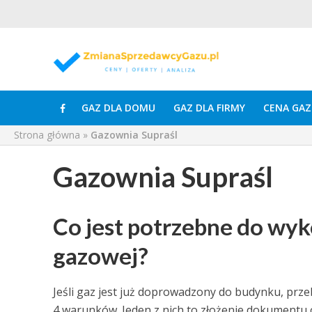
GAZ DLA DOMU
GAZ DLA FIRMY
CENA GAZ
Strona główna
»
Gazownia Supraśl
Gazownia Supraśl
Co jest potrzebne do wy
gazowej?
Jeśli gaz jest już doprowadzony do budynku, prz
4 warunków. Jeden z nich to złożenie dokumentu 