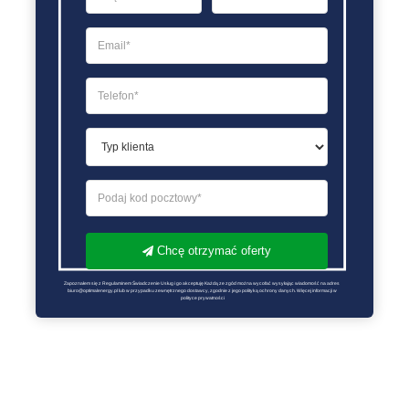
Chcę otrzymać oferty
Zapoznałem się z Regulaminem Świadczenie Usług i go akceptuję Każdą ze zgód można wycofać wysyłając wiadomość na adres 
biuro@optimalenergy.pl lub w przypadku zewnętrznego dostawcy, zgodnie z jego polityką ochrony danych. Więcej informacji w 
polityce prywatności