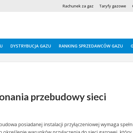
Rachunek za gaz
Taryfy gazowe
U
DYSTRYBUCJA GAZU
RANKING SPRZEDAWCÓW GAZU
konania przebudowy sieci
ebudowa posiadanej instalacji przyłączeniowej wymaga spełn
o określenie warunków przyłączenia do sieci gazowej, który