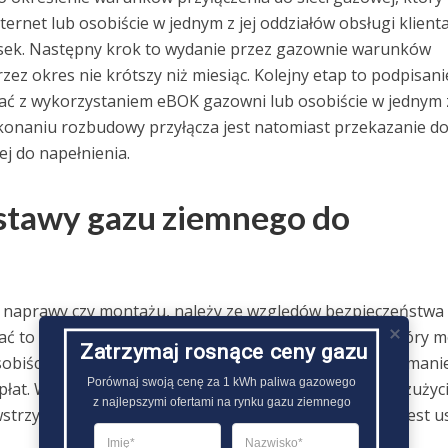
ernet lub osobiście w jednym z jej oddziałów obsługi klienta
osek. Następny krok to wydanie przez gazownie warunków
zez okres nie krótszy niż miesiąc. Kolejny etap to podpisani
ać z wykorzystaniem eBOK gazowni lub osobiście w jednym 
konaniu rozbudowy przyłącza jest natomiast przekazanie d
j do napełnienia.
stawy gazu ziemnego do
j naprawy czy montażu, należy ze względów bezpieczeństwa
ć to należy z wykorzystaniem właściwego wniosku, który 
Zatrzymaj rosnące ceny gazu
obiście w jednym z jej punktów obsługi klienta. Wstrzymani
Porównaj swoją cenę za 1 kWh paliwa gazowego

łat. Wystawiane faktury nie będą wyłącznie zawierały zużyc
z najlepszymi ofertami na rynku gazu ziemnego
strzymanie dostaw gazu ziemnego na prośbę klienta jest u