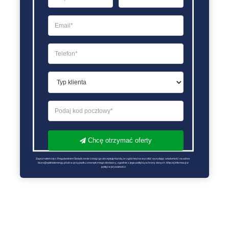
Chcę otrzymać oferty
Zapoznałem się z Regulaminem Świadczenie Usług i go akceptuję Każdą ze zgód można wycofać wysyłając wiadomość na adres 
biuro@optimalenergy.pl lub w przypadku zewnętrznego dostawcy, zgodnie z jego polityką ochrony danych. Więcej informacji w 
polityce prywatności