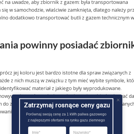
ieć na uwadze, aby zbiornik z gazem: była transportowana
ię w samochodzie, właściwie zamknięta, dlatego należy prz
lno dodatkowo transportować butli z gazem technicznym 
nia powinny posiadać zbiornik
rócz jej koloru jest bardzo istotne dla spraw związanych z
ażde z nich muszą w związku z tym mieć wybite symbole, któ
zidentyfikować materiał z jakiego były wyprodukowane.
howywania gazów technicznych nie może także brakować d
 do zastosowania ciśnieniu roboczym, normach spełnianyc
Zatrzymaj rosnące ceny gazu
owania..
Porównaj swoją cenę za 1 kWh paliwa gazowego

z najlepszymi ofertami na rynku gazu ziemnego