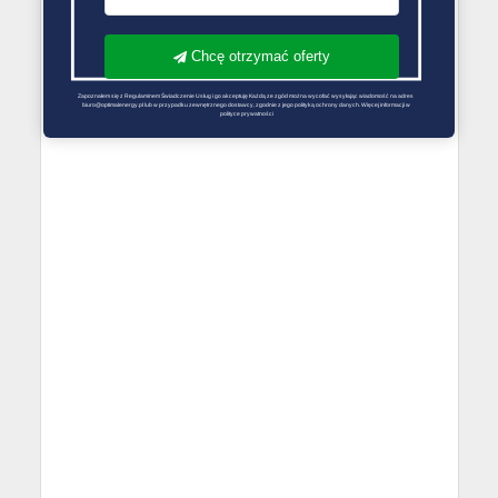
Chcę otrzymać oferty
Zapoznałem się z Regulaminem Świadczenie Usług i go akceptuję Każdą ze zgód można wycofać wysyłając wiadomość na adres 
biuro@optimalenergy.pl lub w przypadku zewnętrznego dostawcy, zgodnie z jego polityką ochrony danych. Więcej informacji w 
polityce prywatności