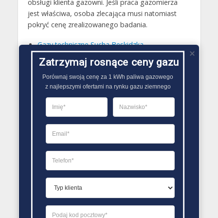
obsługi klienta gazowni. Jeśli praca gazomierza
jest właściwa, osoba zlecająca musi natomiast
pokryć cenę zrealizowanego badania.
Gazy techniczne Sucha Beskidzka
Butle gazowe Sucha Beskidzka
Zatrzymaj rosnące ceny gazu
Gaz płynny Sucha Beskidzka
Porównaj swoją cenę za 1 kWh paliwa gazowego

z najlepszymi ofertami na rynku gazu ziemnego
LPG Sucha Beskidzka
Dostawcy gazu Sucha Beskidzka
PORÓWNYWARKA OFERT GAZU