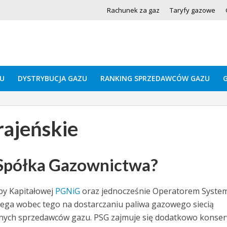
Rachunek za gaz
Taryfy gazowe
U
DYSTRYBUCJA GAZU
RANKING SPRZEDAWCÓW GAZU
rajeńskie
 Spółka Gazownictwa?
py Kapitałowej
PGNiG
oraz jednocześnie Operatorem Syste
lega wobec tego na dostarczaniu paliwa gazowego siecią
innych sprzedawców gazu. PSG zajmuje się dodatkowo konser