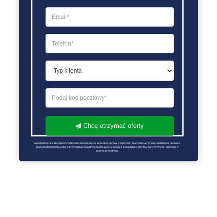
Chcę otrzymać oferty
Zapoznałem się z Regulaminem Świadczenie Usług i go akceptuję Każdą ze zgód można wycofać wysyłając wiadomość na adres 
biuro@optimalenergy.pl lub w przypadku zewnętrznego dostawcy, zgodnie z jego polityką ochrony danych. Więcej informacji w 
polityce prywatności