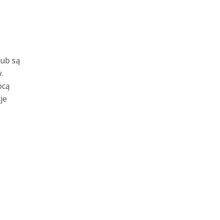
lub są
.
ocą
je