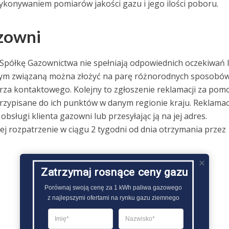
ykonywaniem pomiarów jakości gazu i jego ilości poboru.
azowni
ą Spółkę Gazownictwa nie spełniają odpowiednich oczekiwań 
 tym związaną można złożyć na parę różnorodnych sposobów
arza kontaktowego. Kolejny to zgłoszenie reklamacji za pom
 przypisane do ich punktów w danym regionie kraju. Reklamac
sługi klienta gazowni lub przesyłając ją na jej adres.
ej rozpatrzenie w ciągu 2 tygodni od dnia otrzymania przez
Zatrzymaj rosnące ceny gazu
Porównaj swoją cenę za 1 kWh paliwa gazowego

z najlepszymi ofertami na rynku gazu ziemnego