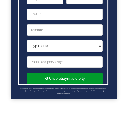
Chcę otrzymać oferty
Zapoznałem się z Regulaminem Świadczenie Usług i go akceptuję Każdą ze zgód można wycofać wysyłając wiadomość na adres 
biuro@optimalenergy.pl lub w przypadku zewnętrznego dostawcy, zgodnie z jego polityką ochrony danych. Więcej informacji w 
polityce prywatności