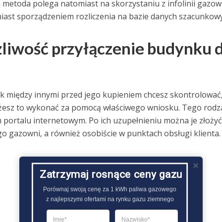
a metoda polega natomiast na skorzystaniu z infolinii gazow
iast sporządzeniem rozliczenia na bazie danych szacunkowy
liwość przyłączenie budynku 
nak między innymi przed jego kupieniem chcesz skontrolować,
ożesz to wykonać za pomocą właściwego wniosku. Tego rodz
portalu internetowym. Po ich uzupełnieniu można je złożyć
o gazowni, a również osobiście w punktach obsługi klienta.
Zatrzymaj rosnące ceny gazu
Porównaj swoją cenę za 1 kWh paliwa gazowego

z najlepszymi ofertami na rynku gazu ziemnego