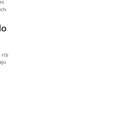
ni.
ch.
do
 czy
aju