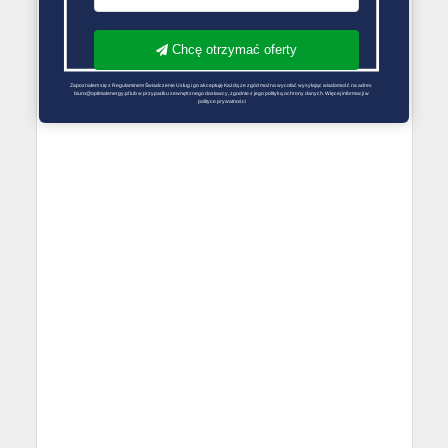
Chcę otrzymać oferty
Zapoznałem się z Regulaminem Świadczenie Usług i go akceptuję Każdą ze zgód można wycofać wysyłając wiadomość na adres 
biuro@optimalenergy.pl lub w przypadku zewnętrznego dostawcy, zgodnie z jego polityką ochrony danych. Więcej informacji w 
polityce prywatności