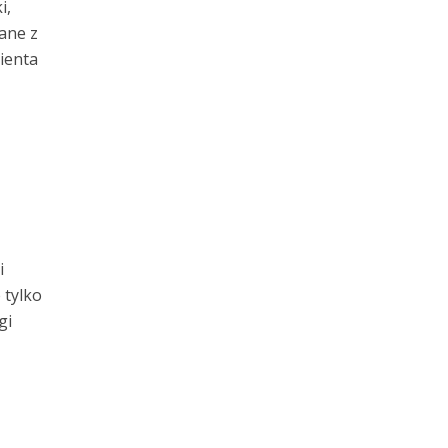
i,
ane z
ienta
i
 tylko
gi