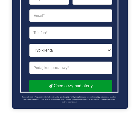
Chcę otrzymać oferty
Zapoznałem się z Regulaminem Świadczenie Usług i go akceptuję Każdą ze zgód można wycofać wysyłając wiadomość na adres 
biuro@optimalenergy.pl lub w przypadku zewnętrznego dostawcy, zgodnie z jego polityką ochrony danych. Więcej informacji w 
polityce prywatności