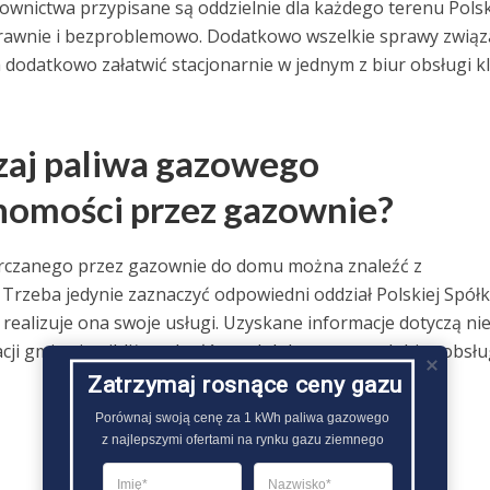
zownictwa przypisane są oddzielnie dla każdego terenu Polsk
rawnie i bezproblemowo. Dodatkowo wszelkie sprawy związ
odatkowo załatwić stacjonarnie w jednym z biur obsługi kl
zaj paliwa gazowego
homości przez gazownie?
arczanego przez gazownie do domu można znaleźć z
zeba jedynie zaznaczyć odpowiedni oddział Polskiej Spółk
realizuje ona swoje usługi. Uzyskane informacje dotyczą nie
cji gminy i najbliższych głównych lub terenowych biur obsłu
Zatrzymaj rosnące ceny gazu
Porównaj swoją cenę za 1 kWh paliwa gazowego

z najlepszymi ofertami na rynku gazu ziemnego