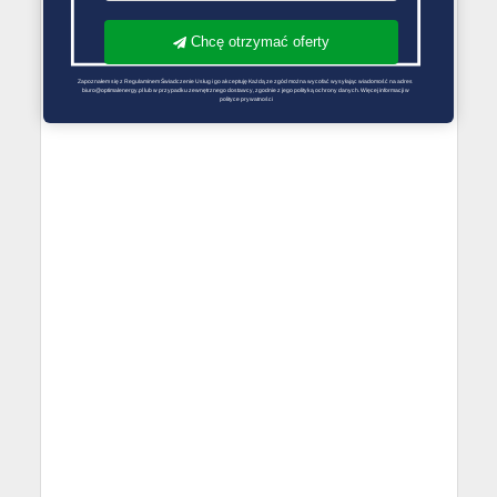
Chcę otrzymać oferty
Zapoznałem się z Regulaminem Świadczenie Usług i go akceptuję Każdą ze zgód można wycofać wysyłając wiadomość na adres 
biuro@optimalenergy.pl lub w przypadku zewnętrznego dostawcy, zgodnie z jego polityką ochrony danych. Więcej informacji w 
polityce prywatności