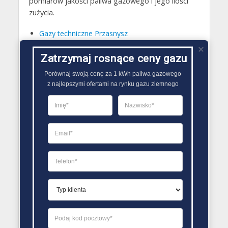
pomiarów jakości paliwa gazowego i jego ilości
zużycia.
Gazy techniczne Przasnysz
Butle gazowe Przasnysz
Zatrzymaj rosnące ceny gazu
Gaz płynny Przasnysz
Porównaj swoją cenę za 1 kWh paliwa gazowego

LPG Przasnysz
z najlepszymi ofertami na rynku gazu ziemnego
Dostawcy gazu Przasnysz
PORÓWNYWARKA OFERT GAZU