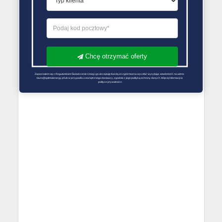
Chcę otrzymać oferty
Zapoznałem się z Regulaminem Świadczenie Usług i go akceptuję Każdą ze zgód można wycofać wysyłając wiadomość na adres 
biuro@optimalenergy.pl lub w przypadku zewnętrznego dostawcy, zgodnie z jego polityką ochrony danych. Więcej informacji w 
polityce prywatności