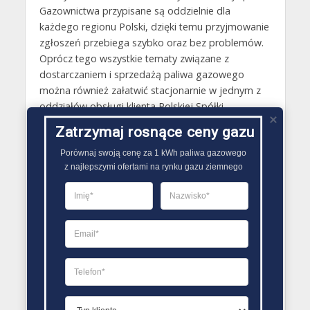
Gazownictwa przypisane są oddzielnie dla
każdego regionu Polski, dzięki temu przyjmowanie
zgłoszeń przebiega szybko oraz bez problemów.
Oprócz tego wszystkie tematy związane z
dostarczaniem i sprzedażą paliwa gazowego
można również załatwić stacjonarnie w jednym z
oddziałów obsługi klienta Polskiej Spółki
Gazownictwa.
Zatrzymaj rosnące ceny gazu
Gazy techniczne Pieniężno
Porównaj swoją cenę za 1 kWh paliwa gazowego

z najlepszymi ofertami na rynku gazu ziemnego
Butle gazowe Pieniężno
Gaz płynny Pieniężno
LPG Pieniężno
Dostawcy gazu Pieniężno
PORÓWNYWARKA OFERT GAZU