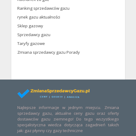
Ranking sprzedawców gazu
rynek gazu aktualności
Sklep gazowy
Sprzedawcy gazu
Taryfy gazowe
Zmiana sprzedawcy gazu Porady
Najlepsze informacje w jednym miejscu. Zmiana
sprzedawcy gazu, aktualne ceny gazu oraz oferty
dostawców gazu ziemnego! Do tego wszystkiego
specjalistyczna wiedza dotycząca zagadnień takich
jak: gaz płynny czy gazy techniczne