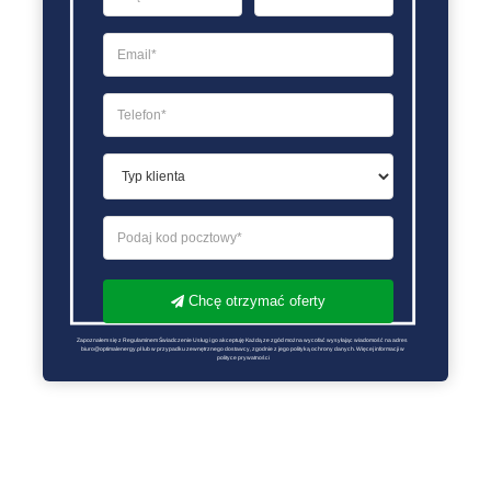
Chcę otrzymać oferty
Zapoznałem się z Regulaminem Świadczenie Usług i go akceptuję Każdą ze zgód można wycofać wysyłając wiadomość na adres 
biuro@optimalenergy.pl lub w przypadku zewnętrznego dostawcy, zgodnie z jego polityką ochrony danych. Więcej informacji w 
polityce prywatności