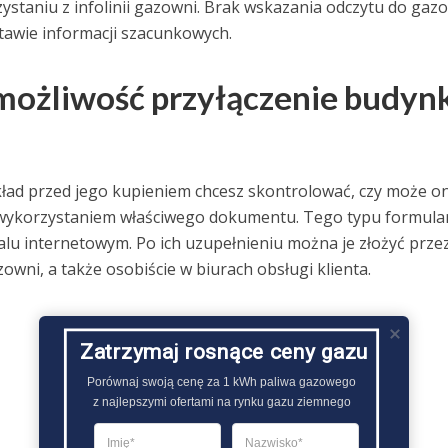
ystaniu z infolinii gazowni. Brak wskazania odczytu do gaz
tawie informacji szacunkowych.
 możliwość przyłączenie budyn
zykład przed jego kupieniem chcesz skontrolować, czy może o
 z wykorzystaniem właściwego dokumentu. Tego typu formula
u internetowym. Po ich uzupełnieniu można je złożyć prze
wni, a także osobiście w biurach obsługi klienta.
Zatrzymaj rosnące ceny gazu
Porównaj swoją cenę za 1 kWh paliwa gazowego

z najlepszymi ofertami na rynku gazu ziemnego