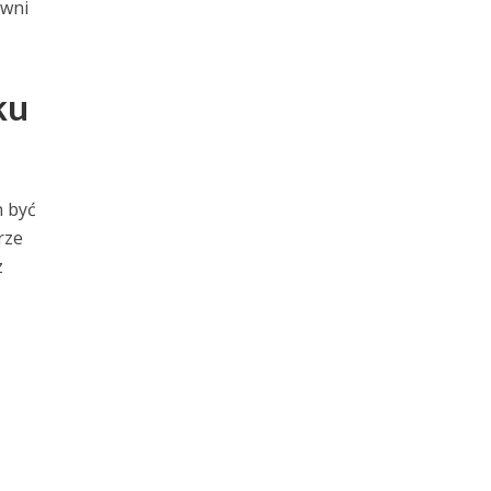
owni
ku
n być
rze
z