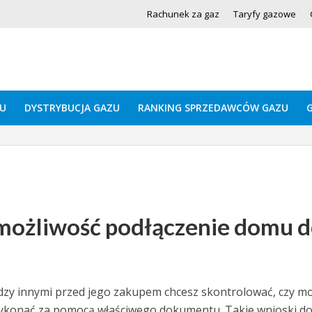
Rachunek za gaz
Taryfy gazowe
U
DYSTRYBUCJA GAZU
RANKING SPRZEDAWCÓW GAZU
 możliwość podłączenie domu 
iędzy innymi przed jego zakupem chcesz skontrolować, czy m
 wykonać za pomocą właściwego dokumentu. Takie wnioski d