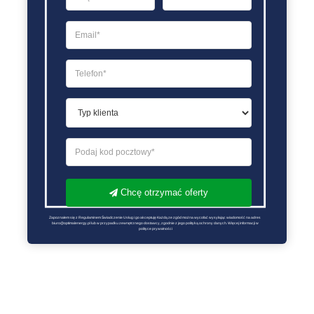
Chcę otrzymać oferty
Zapoznałem się z Regulaminem Świadczenie Usług i go akceptuję Każdą ze zgód można wycofać wysyłając wiadomość na adres 
biuro@optimalenergy.pl lub w przypadku zewnętrznego dostawcy, zgodnie z jego polityką ochrony danych. Więcej informacji w 
polityce prywatności