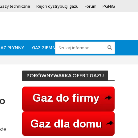
Gazy techniczne
Rejon dystrybucji gazu
Forum
PGNiG
GAZ PŁYNNY
GAZ ZIEMNY
PORÓWNYWARKA OFERT GAZU
do
oże
o