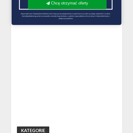
Chcę otrzymać oferty
Zapoznałem się z Regulaminem Świadczenie Usług i go akceptuję Każdą ze zgód można wycofać wysyłając wiadomość na adres 
biuro@optimalenergy.pl lub w przypadku zewnętrznego dostawcy, zgodnie z jego polityką ochrony danych. Więcej informacji w 
polityce prywatności
KATEGORIE