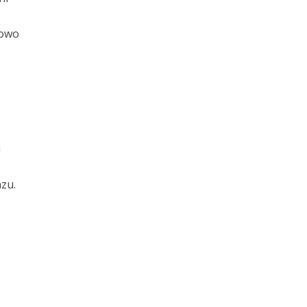
kowo
i
zu.