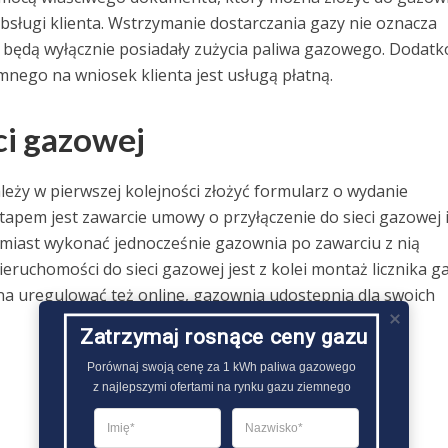
 obsługi klienta. Wstrzymanie dostarczania gazy nie oznacza
 będą wyłącznie posiadały zużycia paliwa gazowego. Dodat
nego na wniosek klienta jest usługą płatną.
ci gazowej
leży w pierwszej kolejności złożyć formularz o wydanie
pem jest zawarcie umowy o przyłączenie do sieci gazowej 
tomiast wykonać jednocześnie gazownia po zawarciu z nią
ruchomości do sieci gazowej jest z kolei montaż licznika ga
a uregulować też online, gazownia udostępnia dla swoich
Zatrzymaj rosnące ceny gazu
Porównaj swoją cenę za 1 kWh paliwa gazowego

z najlepszymi ofertami na rynku gazu ziemnego