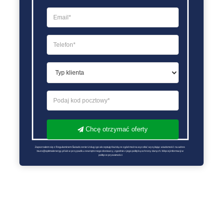
Chcę otrzymać oferty
Zapoznałem się z Regulaminem Świadczenie Usług i go akceptuję Każdą ze zgód można wycofać wysyłając wiadomość na adres 
biuro@optimalenergy.pl lub w przypadku zewnętrznego dostawcy, zgodnie z jego polityką ochrony danych. Więcej informacji w 
polityce prywatności