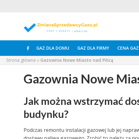
GAZ DLA DOMU
GAZ DLA FIRMY
CENA GAZ
Strona główna
»
Gazownia Nowe Miasto nad Pilicą
Gazownia Nowe Miast
Jak można wstrzymać do
budynku?
Podczas remontu instalacji gazowej lub jej napr
dostawy paliwa gazowego. Zrobić to należy za p