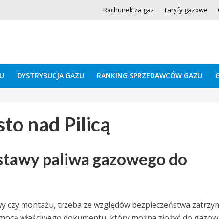
Rachunek za gaz
Taryfy gazowe
U
DYSTRYBUCJA GAZU
RANKING SPRZEDAWCÓW GAZU
o nad Pilicą
stawy paliwa gazowego do
awy czy montażu, trzeba ze względów bezpieczeństwa zatrzy
omocą właściwego dokumentu, który można złożyć do gazow