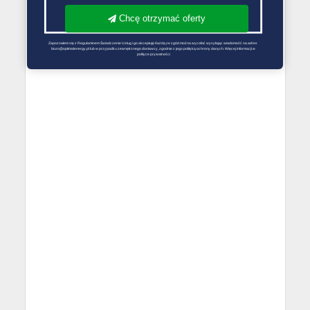
Chcę otrzymać oferty
Zapoznałem się z Regulaminem Świadczenie Usług i go akceptuję Każdą ze zgód można wycofać wysyłając wiadomość na adres 
biuro@optimalenergy.pl lub w przypadku zewnętrznego dostawcy, zgodnie z jego polityką ochrony danych. Więcej informacji w 
polityce prywatności