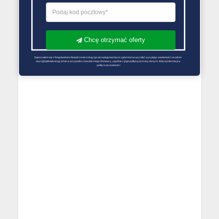
Chcę otrzymać oferty
Zapoznałem się z Regulaminem Świadczenie Usług i go akceptuję Każdą ze zgód można wycofać wysyłając wiadomość na adres 
biuro@optimalenergy.pl lub w przypadku zewnętrznego dostawcy, zgodnie z jego polityką ochrony danych. Więcej informacji w 
polityce prywatności