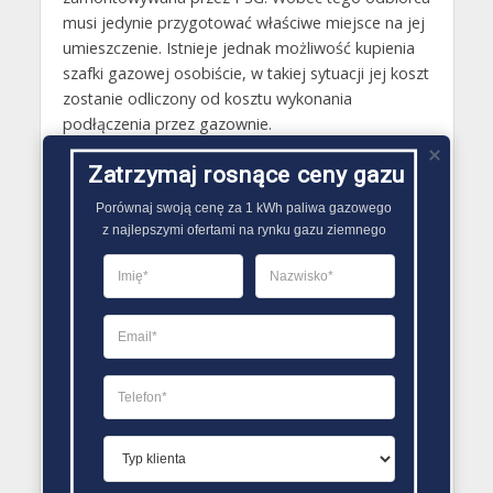
musi jedynie przygotować właściwe miejsce na jej
umieszczenie. Istnieje jednak możliwość kupienia
szafki gazowej osobiście, w takiej sytuacji jej koszt
zostanie odliczony od kosztu wykonania
podłączenia przez gazownie.
Gazy techniczne Myślenice
Zatrzymaj rosnące ceny gazu
Butle gazowe Myślenice
Porównaj swoją cenę za 1 kWh paliwa gazowego

z najlepszymi ofertami na rynku gazu ziemnego
Gaz płynny Myślenice
LPG Myślenice
Dostawcy gazu Myślenice
PORÓWNYWARKA OFERT GAZU