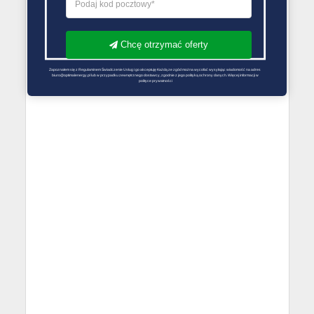
Chcę otrzymać oferty
Zapoznałem się z Regulaminem Świadczenie Usług i go akceptuję Każdą ze zgód można wycofać wysyłając wiadomość na adres 
biuro@optimalenergy.pl lub w przypadku zewnętrznego dostawcy, zgodnie z jego polityką ochrony danych. Więcej informacji w 
polityce prywatności