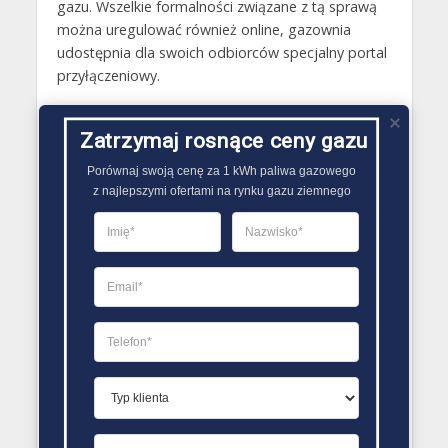
gazu. Wszelkie formalności związane z tą sprawą
można uregulować również online, gazownia
udostępnia dla swoich odbiorców specjalny portal
przyłączeniowy.
Gazy techniczne Mogilno
Zatrzymaj rosnące ceny gazu
Butle gazowe Mogilno
Porównaj swoją cenę za 1 kWh paliwa gazowego

Gaz płynny Mogilno
z najlepszymi ofertami na rynku gazu ziemnego
LPG Mogilno
Dostawcy gazu Mogilno
PORÓWNYWARKA OFERT GAZU