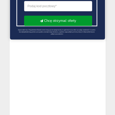
Chcę otrzymać oferty
Zapoznałem się z Regulaminem Świadczenie Usług i go akceptuję Każdą ze zgód można wycofać wysyłając wiadomość na adres 
biuro@optimalenergy.pl lub w przypadku zewnętrznego dostawcy, zgodnie z jego polityką ochrony danych. Więcej informacji w 
polityce prywatności