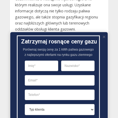
którym realizuje ona swoje usługi. Uzyskane
informacje dotyczą nie tylko rodzaju paliwa
gazowego, ale także stopnia gazyfikacji regionu
oraz najbliższych głównych lub terenowych
oddziałów obsługi klienta gazowni.
Gazy techniczne Modliborzyce
Zatrzymaj rosnące ceny gazu
Butle gazowe Modliborzyce
Porównaj swoją cenę za 1 kWh paliwa gazowego

z najlepszymi ofertami na rynku gazu ziemnego
Gaz płynny Modliborzyce
LPG Modliborzyce
Dostawcy gazu Modliborzyce
PORÓWNYWARKA OFERT GAZU