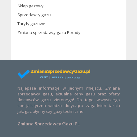
Sklep gazowy
Sprzedawcy gazu
Taryfy gazowe
Zmiana sprzedawcy gazu Porady
Najlepsze informacje w jednym miejscu. Zmiana
sprzedawcy gazu, aktualne ceny gazu oraz oferty
dostawców gazu ziemnego! Do tego wszystkiego
specjalistyczna wiedza dotycząca zagadnień takich
jak: gaz płynny czy gazy techniczne
Zmiana Sprzedawcy Gazu PL