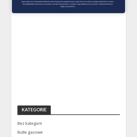
Zapoznałem się z Regulaminem Świadczenie Usług i go akceptuję Każdą ze zgód można wycofać wysyłając wiadomość na adres 
biuro@optimalenergy.pl lub w przypadku zewnętrznego dostawcy, zgodnie z jego polityką ochrony danych. Więcej informacji w 
polityce prywatności
KATEGORIE
Bez kategorii
Butle gazowe