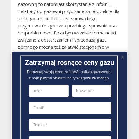
gazownią to natomiast skorzystanie z infolinii.
Telefony do gazowni przypisane są oddzielnie dla
każdego terenu Polski, za sprawą tego
przyjmowanie zgłoszeń przebiega sprawnie oraz
bezproblemowo. Poza tym wszelkie formalności
związane z dostarczaniem i sprzedażą gazu
ziemnego można też załatwić stacjonarnie w
jednym z oddziałów obsługi klienta Polskiej Spółki
Gazownictwa.
Zatrzymaj rosnące ceny gazu
Porównaj swoją cenę za 1 kWh paliwa gazowego

Gazy techniczne Lwówek Śląski
z najlepszymi ofertami na rynku gazu ziemnego
Butle gazowe Lwówek Śląski
Gaz płynny Lwówek Śląski
LPG Lwówek Śląski
Dostawcy gazu Lwówek Śląski
PORÓWNYWARKA OFERT GAZU