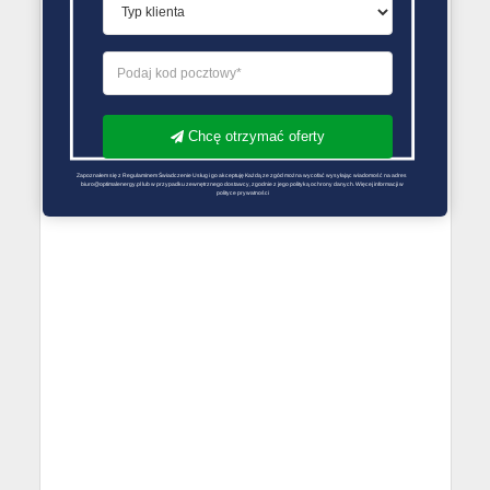
Chcę otrzymać oferty
Zapoznałem się z Regulaminem Świadczenie Usług i go akceptuję Każdą ze zgód można wycofać wysyłając wiadomość na adres 
biuro@optimalenergy.pl lub w przypadku zewnętrznego dostawcy, zgodnie z jego polityką ochrony danych. Więcej informacji w 
polityce prywatności