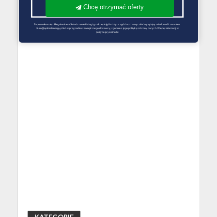
Chcę otrzymać oferty
Zapoznałem się z Regulaminem Świadczenie Usług i go akceptuję Każdą ze zgód można wycofać wysyłając wiadomość na adres 
biuro@optimalenergy.pl lub w przypadku zewnętrznego dostawcy, zgodnie z jego polityką ochrony danych. Więcej informacji w 
polityce prywatności