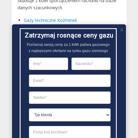
skutkuje z kolei sporządzeniem rachunki na bazie
danych szacunkowych.
Gazy techniczne Koźminek
Butle gazowe Koźminek
Zatrzymaj rosnące ceny gazu
Gaz płynny Koźminek
Porównaj swoją cenę za 1 kWh paliwa gazowego

LPG Koźminek
z najlepszymi ofertami na rynku gazu ziemnego
Dostawcy gazu Koźminek
PORÓWNYWARKA OFERT GAZU