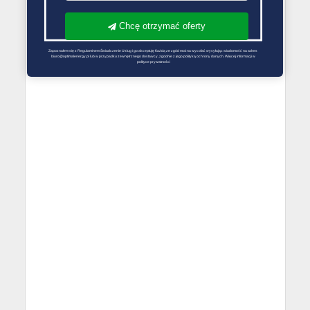
Chcę otrzymać oferty
Zapoznałem się z Regulaminem Świadczenie Usług i go akceptuję Każdą ze zgód można wycofać wysyłając wiadomość na adres 
biuro@optimalenergy.pl lub w przypadku zewnętrznego dostawcy, zgodnie z jego polityką ochrony danych. Więcej informacji w 
polityce prywatności