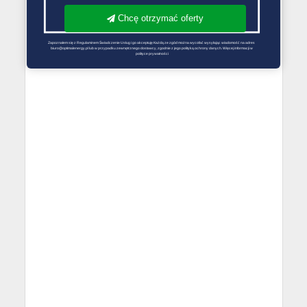
Chcę otrzymać oferty
Zapoznałem się z Regulaminem Świadczenie Usług i go akceptuję Każdą ze zgód można wycofać wysyłając wiadomość na adres 
biuro@optimalenergy.pl lub w przypadku zewnętrznego dostawcy, zgodnie z jego polityką ochrony danych. Więcej informacji w 
polityce prywatności