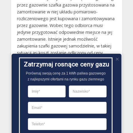
przez gazownie szafka gazowa przystosowana na
zamontowanie w niej układu pomiarowo-
rozliczeniowego jest kupowana i zamontowywana
przez gazownie. Wobec tego odbiorca musi
jedynie przygotować odpowiednie miejsce na jej
zamontowanie. Istnieje jednak możliwość
zakupienia szafki gazowej samodzielnie, w takiej
sytuacji jej koszt zostanie odliczony od ceny
zrealizowania przyłącza przez gazownie.
Zatrzymaj rosnące ceny gazu
Gazy techniczne Konstantynów Łódzki
Porównaj swoją cenę za 1 kWh paliwa gazowego

z najlepszymi ofertami na rynku gazu ziemnego
Butle gazowe Konstantynów Łódzki
Gaz płynny Konstantynów Łódzki
LPG Konstantynów Łódzki
Dostawcy gazu Konstantynów Łódzki