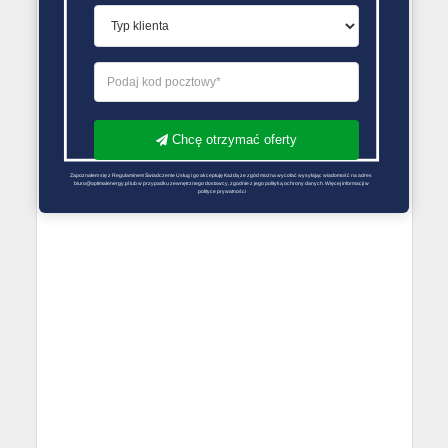
PORÓWNYWARKA OFERT GAZU
Chcę otrzymać oferty
Zapoznałem się z Regulaminem Świadczenie Usług i go akceptuję Każdą ze zgód można wycofać wysyłając wiadomość na adres 
biuro@optimalenergy.pl lub w przypadku zewnętrznego dostawcy, zgodnie z jego polityką ochrony danych. Więcej informacji w 
polityce prywatności