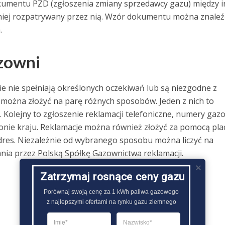
kumentu PZD (zgłoszenia zmiany sprzedawcy gazu) między 
źniej rozpatrywany przez nią. Wzór dokumentu można znaleźć
.
azowni
ie nie spełniają określonych oczekiwań lub są niezgodne z
można złożyć na parę różnych sposobów. Jeden z nich to
Kolejny to zgłoszenie reklamacji telefoniczne, numery gaz
onie kraju. Reklamacje można również złożyć za pomocą pla
 adres. Niezależnie od wybranego sposobu można liczyć na
nia przez Polską Spółkę Gazownictwa reklamacji.
Zatrzymaj rosnące ceny gazu
Porównaj swoją cenę za 1 kWh paliwa gazowego

z najlepszymi ofertami na rynku gazu ziemnego