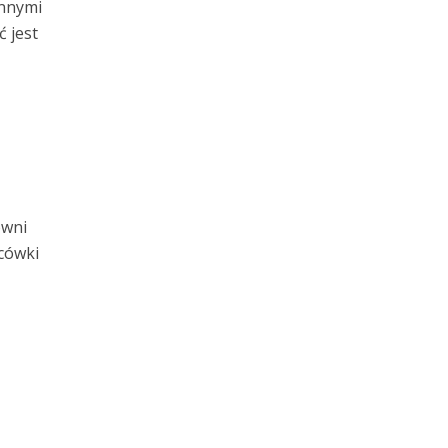
innymi
 jest
owni
cówki