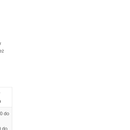
w
eż
y
a
00 do
0 do