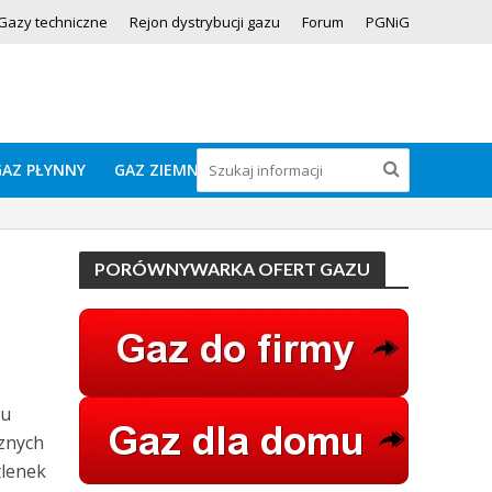
Gazy techniczne
Rejon dystrybucji gazu
Forum
PGNiG
GAZ PŁYNNY
GAZ ZIEMNY
PORÓWNYWARKA OFERT GAZU
zu
cznych
tlenek