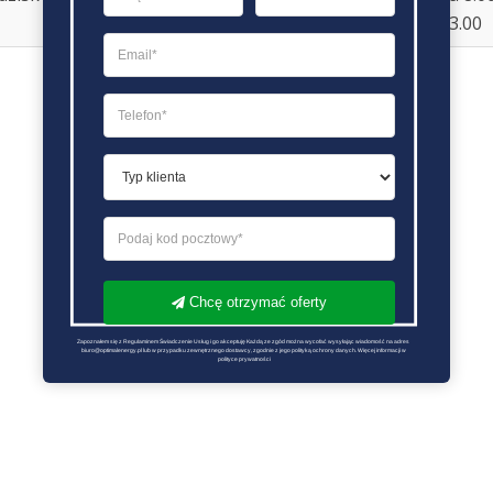
13.00
Chcę otrzymać oferty
Zapoznałem się z Regulaminem Świadczenie Usług i go akceptuję Każdą ze zgód można wycofać wysyłając wiadomość na adres 
biuro@optimalenergy.pl lub w przypadku zewnętrznego dostawcy, zgodnie z jego polityką ochrony danych. Więcej informacji w 
polityce prywatności