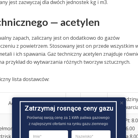
ny jest zazwyczaj dla dwóch jednostek kg i m3.
chnicznego — acetylen
walny zapach, zaliczany jest on dodatkowo do gazów
czeniu z powietrzem. Stosowany jest on przede wszystkim 
tali i ich spawania. Gaz techniczny acetylen znajduje równi
na przykład do wytwarzania różnych tworzyw sztucznych.
czny lista dostawców:
E-
Godzin
Adres
Telefon
mail
otwarci
Zatrzymaj rosnące ceny gazu
Porównaj swoją cenę za 1 kWh paliwa gazowego

Pon – Pt: 8.
z najlepszymi ofertami na rynku gazu ziemnego
ełmońskiego 33, 05-825
22 755
16.00
dzisk Mazowiecki
53 62
Sobota 8.0