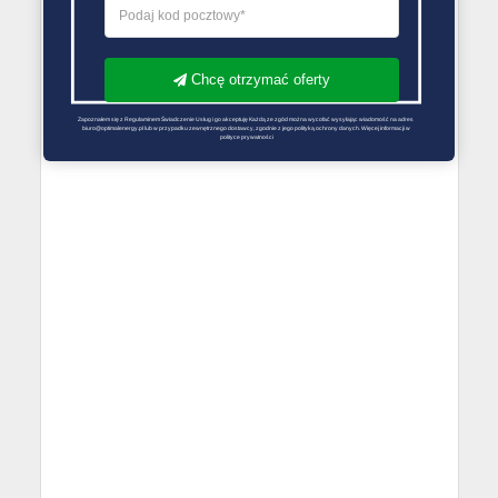
Chcę otrzymać oferty
Zapoznałem się z Regulaminem Świadczenie Usług i go akceptuję Każdą ze zgód można wycofać wysyłając wiadomość na adres 
biuro@optimalenergy.pl lub w przypadku zewnętrznego dostawcy, zgodnie z jego polityką ochrony danych. Więcej informacji w 
polityce prywatności