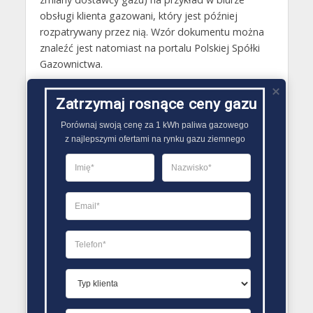
obsługi klienta gazowani, który jest później
rozpatrywany przez nią. Wzór dokumentu można
znaleźć jest natomiast na portalu Polskiej Spółki
Gazownictwa.
Gazy techniczne Duszniki-Zdrój
Zatrzymaj rosnące ceny gazu
Butle gazowe Duszniki-Zdrój
Porównaj swoją cenę za 1 kWh paliwa gazowego

Gaz płynny Duszniki-Zdrój
z najlepszymi ofertami na rynku gazu ziemnego
LPG Duszniki-Zdrój
Dostawcy gazu Duszniki-Zdrój
PORÓWNYWARKA OFERT GAZU