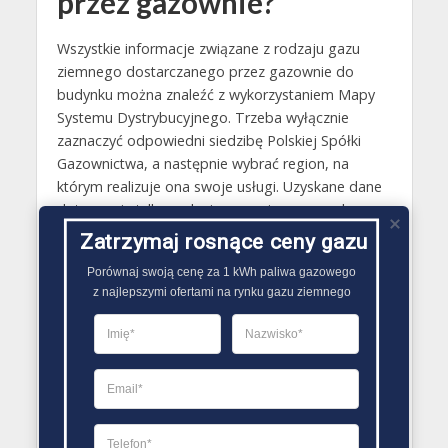
przez gazownie?
Wszystkie informacje związane z rodzaju gazu
ziemnego dostarczanego przez gazownie do
budynku można znaleźć z wykorzystaniem Mapy
Systemu Dystrybucyjnego. Trzeba wyłącznie
zaznaczyć odpowiedni siedzibę Polskiej Spółki
Gazownictwa, a następnie wybrać region, na
którym realizuje ona swoje usługi. Uzyskane dane
dotyczą nie tylko rodzaju gazu ziemnego, ale
dodatkowo stopnia gazyfikacji regionu oraz
Zatrzymaj rosnące ceny gazu
najbliższych głównych lub terenowych biur obsługi
Porównaj swoją cenę za 1 kWh paliwa gazowego

klienta gazowni.
z najlepszymi ofertami na rynku gazu ziemnego
Gazy techniczne Czerwionka-Leszczyny
Butle gazowe Czerwionka-Leszczyny
Gaz płynny Czerwionka-Leszczyny
LPG Czerwionka-Leszczyny
Dostawcy gazu Czerwionka-Leszczyny