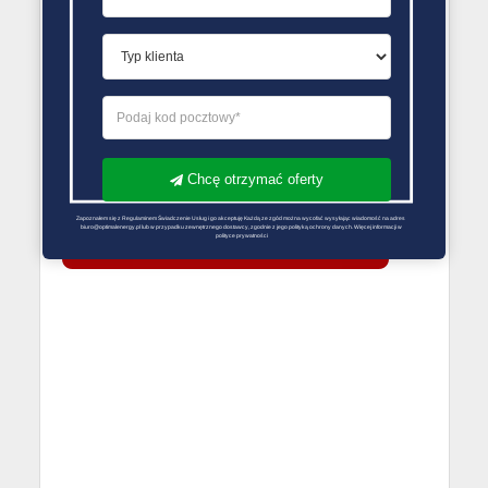
PORÓWNYWARKA OFERT GAZU
Chcę otrzymać oferty
Zapoznałem się z Regulaminem Świadczenie Usług i go akceptuję Każdą ze zgód można wycofać wysyłając wiadomość na adres 
biuro@optimalenergy.pl lub w przypadku zewnętrznego dostawcy, zgodnie z jego polityką ochrony danych. Więcej informacji w 
polityce prywatności