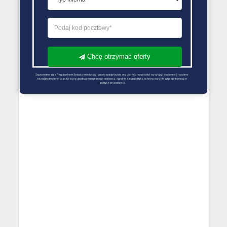
Chcę otrzymać oferty
Zapoznałem się z Regulaminem Świadczenie Usług i go akceptuję Każdą ze zgód można wycofać wysyłając wiadomość na adres 
biuro@optimalenergy.pl lub w przypadku zewnętrznego dostawcy, zgodnie z jego polityką ochrony danych. Więcej informacji w 
polityce prywatności