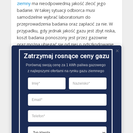
ziemny
ma nieodpowiednią jakość zlecić jego
badanie. W takiej sytuacji odbiorca musi
samodzielnie wybrać laboratorium do
przeprowadzenia badania oraz zapłacić za nie. W
przypadku, gdy jednak jakość gazu jest zbyt niska,
koszt badania ponoszony jest przez gazownie
oraz można ubiegać się od niej o odszkodowanie
za niedotrzymanie ustaleń podpisanej umowy.
Zatrzymaj rosnące ceny gazu
Gazy techniczne Czechowice-Dziedzice
Porównaj swoją cenę za 1 kWh paliwa gazowego

z najlepszymi ofertami na rynku gazu ziemnego
Butle gazowe Czechowice-Dziedzice
Gaz płynny Czechowice-Dziedzice
LPG Czechowice-Dziedzice
Dostawcy gazu Czechowice-Dziedzice
PORÓWNYWARKA OFERT GAZU