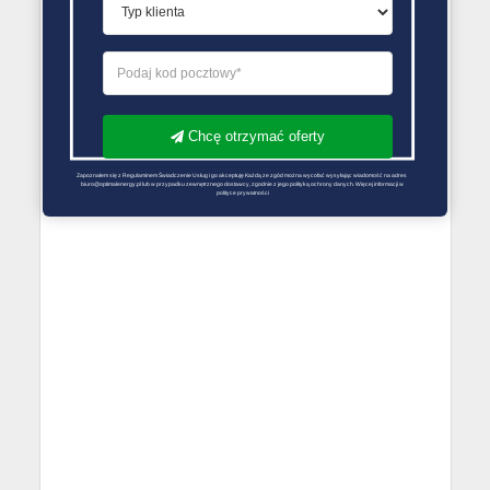
Chcę otrzymać oferty
Zapoznałem się z Regulaminem Świadczenie Usług i go akceptuję Każdą ze zgód można wycofać wysyłając wiadomość na adres 
biuro@optimalenergy.pl lub w przypadku zewnętrznego dostawcy, zgodnie z jego polityką ochrony danych. Więcej informacji w 
polityce prywatności