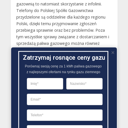
gazownią to natomiast skorzystanie z infolinii.
Telefony do Polskiej Spółki Gazownictwa
przydzielone są oddzielnie dla każdego regionu
Polski, dzięki temu przyjmowanie zgłoszeń
przebiega sprawnie oraz bez problemów. Poza
tym wszystkie sprawy związane z dostarczaniem i
sprzedażą paliwa gazowego można również
załatwić stacjonarnie w jednym z placówek obsługi
klienta Polskiej Spółki Gazownictwa.
Zatrzymaj rosnące ceny gazu
Porównaj swoją cenę za 1 kWh paliwa gazowego

Gazy techniczne Czarna Woda
z najlepszymi ofertami na rynku gazu ziemnego
Butle gazowe Czarna Woda
Gaz płynny Czarna Woda
LPG Czarna Woda
Dostawcy gazu Czarna Woda
PORÓWNYWARKA OFERT GAZU