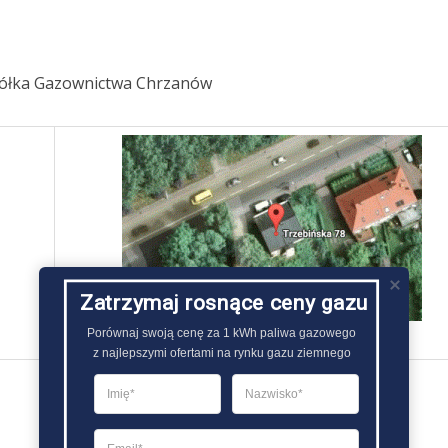
półka Gazownictwa Chrzanów
Zatrzymaj rosnące ceny gazu
Porównaj swoją cenę za 1 kWh paliwa gazowego

z najlepszymi ofertami na rynku gazu ziemnego