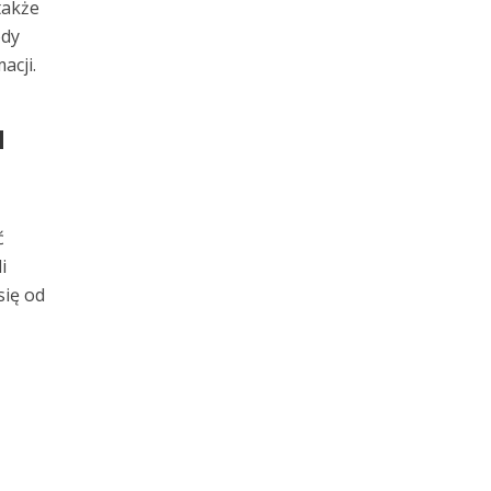
także
ody
acji.
u
ć
i
się od