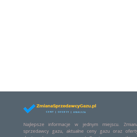
Najlepsze informacje w jednym miejscu. Zmian
sprzedawcy gazu, aktualne ceny gazu oraz ofert