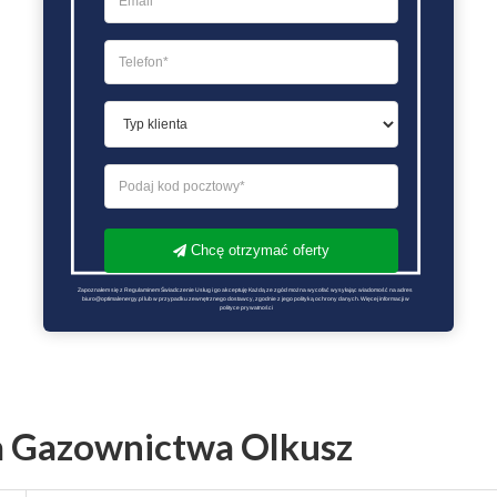
Chcę otrzymać oferty
Zapoznałem się z Regulaminem Świadczenie Usług i go akceptuję Każdą ze zgód można wycofać wysyłając wiadomość na adres 
biuro@optimalenergy.pl lub w przypadku zewnętrznego dostawcy, zgodnie z jego polityką ochrony danych. Więcej informacji w 
polityce prywatności
a Gazownictwa Olkusz