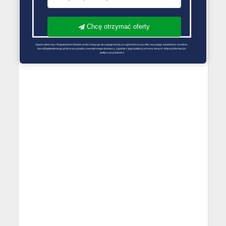
Chcę otrzymać oferty
Zapoznałem się z Regulaminem Świadczenie Usług i go akceptuję Każdą ze zgód można wycofać wysyłając wiadomość na adres 
biuro@optimalenergy.pl lub w przypadku zewnętrznego dostawcy, zgodnie z jego polityką ochrony danych. Więcej informacji w 
polityce prywatności