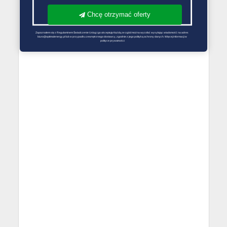
Chcę otrzymać oferty
Zapoznałem się z Regulaminem Świadczenie Usług i go akceptuję Każdą ze zgód można wycofać wysyłając wiadomość na adres 
biuro@optimalenergy.pl lub w przypadku zewnętrznego dostawcy, zgodnie z jego polityką ochrony danych. Więcej informacji w 
polityce prywatności