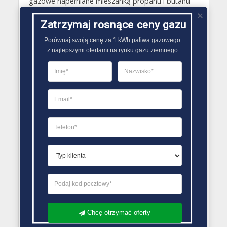
gazowe napełniane mieszanką propanu i butanu
mogą natomiast nie zasilać urządzeń gazowych w
Zatrzymaj rosnące ceny gazu
poprawny sposób, ponieważ gaz ten przestaje
odparowywać już w temperaturze 0,5 oC..
Porównaj swoją cenę za 1 kWh paliwa gazowego

z najlepszymi ofertami na rynku gazu ziemnego
PORÓWNYWARKA OFERT GAZU
Chcę otrzymać oferty