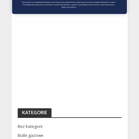
Zapoznałem się z Regulaminem Świadczenie Usług i go akceptuję Każdą ze zgód można wycofać wysyłając wiadomość na adres 
biuro@optimalenergy.pl lub w przypadku zewnętrznego dostawcy, zgodnie z jego polityką ochrony danych. Więcej informacji w 
polityce prywatności
KATEGORIE
Bez kategorii
Butle gazowe