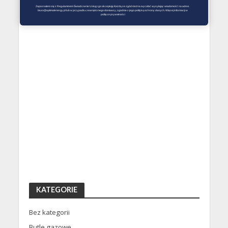
Zapoznałem się z Regulaminem Świadczenie Usług i go akceptuję Każdą ze zgód można wycofać wysyłając wiadomość na adres 
biuro@optimalenergy.pl lub w przypadku zewnętrznego dostawcy, zgodnie z jego polityką ochrony danych. Więcej informacji w 
polityce prywatności
KATEGORIE
Bez kategorii
Butle gazowe