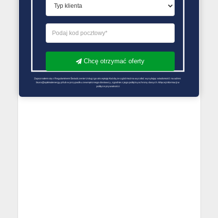
Chcę otrzymać oferty
Zapoznałem się z Regulaminem Świadczenie Usług i go akceptuję Każdą ze zgód można wycofać wysyłając wiadomość na adres 
biuro@optimalenergy.pl lub w przypadku zewnętrznego dostawcy, zgodnie z jego polityką ochrony danych. Więcej informacji w 
polityce prywatności