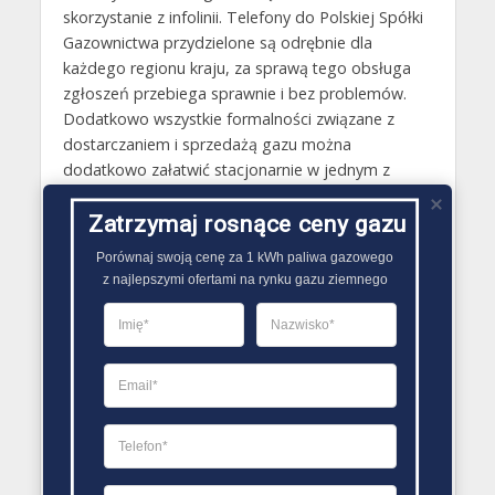
skorzystanie z infolinii. Telefony do Polskiej Spółki
Gazownictwa przydzielone są odrębnie dla
każdego regionu kraju, za sprawą tego obsługa
zgłoszeń przebiega sprawnie i bez problemów.
Dodatkowo wszystkie formalności związane z
dostarczaniem i sprzedażą gazu można
dodatkowo załatwić stacjonarnie w jednym z
oddziałów obsługi klienta Polskiej Spółki
Gazownictwa.
Zatrzymaj rosnące ceny gazu
Porównaj swoją cenę za 1 kWh paliwa gazowego

Gazy techniczne Brzostek
z najlepszymi ofertami na rynku gazu ziemnego
Butle gazowe Brzostek
Gaz płynny Brzostek
LPG Brzostek
Dostawcy gazu Brzostek
PORÓWNYWARKA OFERT GAZU