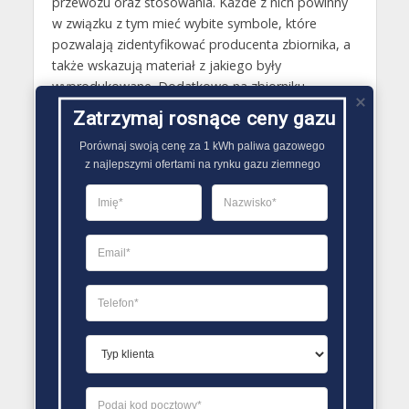
przewozu oraz stosowania. Każde z nich powinny
w związku z tym mieć wybite symbole, które
pozwalają zidentyfikować producenta zbiornika, a
także wskazują materiał z jakiego były
wyprodukowane. Dodatkowo na zbiorniku
stosowanej do przechowywania gazów
Zatrzymaj rosnące ceny gazu
technicznych nie może także brakować danych o:
Porównaj swoją cenę za 1 kWh paliwa gazowego

wadze pozbawionego gazu zbiornika,
z najlepszymi ofertami na rynku gazu ziemnego
dopuszczalnym ciśnieniu roboczym, normach
spełnianych przez nią, dacie legalizacji, dacie
wytworzenia..
PORÓWNYWARKA OFERT GAZU