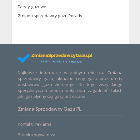
Taryfy gazowe
Zmiana sprzedawcy gazu Porady
Najlepsze informacje w jednym miejscu. Zmiana
sprzedawcy gazu, aktualne ceny gazu oraz oferty
dostawców gazu ziemnego! Do tego wszystkiego
specjalistyczna wiedza dotycząca zagadnień takich
jak: gaz płynny czy gazy techniczne
Zmiana Sprzedawcy Gazu PL
Kontakt i reklama
Polityka prywatności