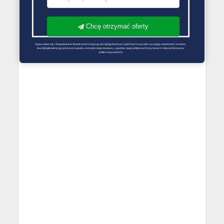
Chcę otrzymać oferty
Zapoznałem się z Regulaminem Świadczenie Usług i go akceptuję Każdą ze zgód można wycofać wysyłając wiadomość na adres 
biuro@optimalenergy.pl lub w przypadku zewnętrznego dostawcy, zgodnie z jego polityką ochrony danych. Więcej informacji w 
polityce prywatności