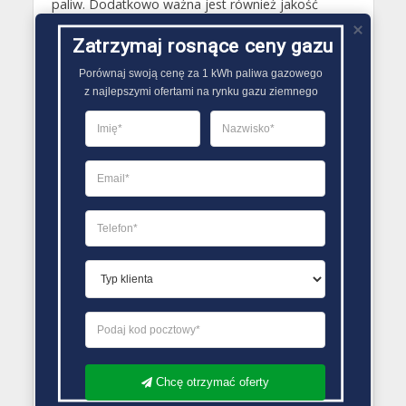
paliw. Dodatkowo ważna jest również jakość
dostarczanego gazu płynnego. To od niej zależy
Zatrzymaj rosnące ceny gazu
bowiem właściwie działanie całej instalacji
ogrzewania..
Porównaj swoją cenę za 1 kWh paliwa gazowego

z najlepszymi ofertami na rynku gazu ziemnego
PORÓWNYWARKA OFERT GAZU
Chcę otrzymać oferty