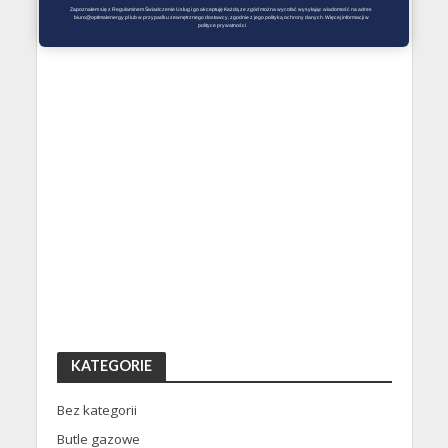
Zapoznałem się z Regulaminem Świadczenie Usług i go akceptuję Każdą ze zgód można wycofać wysyłając wiadomość na adres 
biuro@optimalenergy.pl lub w przypadku zewnętrznego dostawcy, zgodnie z jego polityką ochrony danych. Więcej informacji w 
polityce prywatności
KATEGORIE
Bez kategorii
Butle gazowe