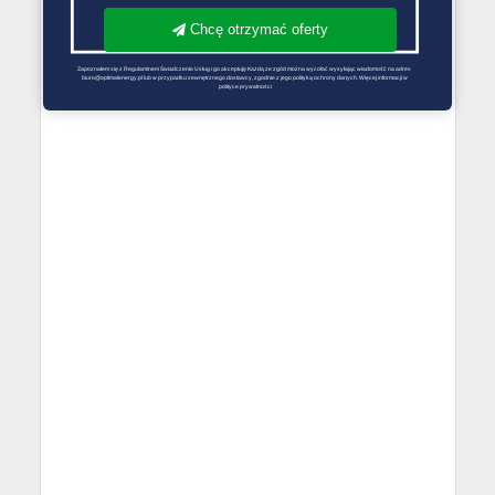
Chcę otrzymać oferty
Zapoznałem się z Regulaminem Świadczenie Usług i go akceptuję Każdą ze zgód można wycofać wysyłając wiadomość na adres 
biuro@optimalenergy.pl lub w przypadku zewnętrznego dostawcy, zgodnie z jego polityką ochrony danych. Więcej informacji w 
polityce prywatności