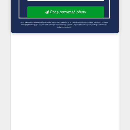
Chcę otrzymać oferty
Zapoznałem się z Regulaminem Świadczenie Usług i go akceptuję Każdą ze zgód można wycofać wysyłając wiadomość na adres 
biuro@optimalenergy.pl lub w przypadku zewnętrznego dostawcy, zgodnie z jego polityką ochrony danych. Więcej informacji w 
polityce prywatności