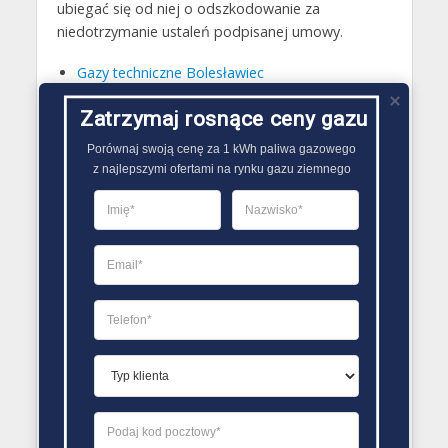
ubiegać się od niej o odszkodowanie za
niedotrzymanie ustaleń podpisanej umowy.
Gazy techniczne Bolesławiec
Butle gazowe Bolesławiec
Zatrzymaj rosnące ceny gazu
Gaz płynny Bolesławiec
Porównaj swoją cenę za 1 kWh paliwa gazowego

LPG Bolesławiec
z najlepszymi ofertami na rynku gazu ziemnego
Dostawcy gazu Bolesławiec
PORÓWNYWARKA OFERT GAZU