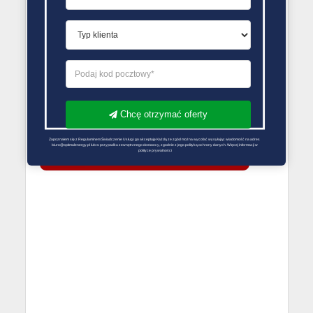
rozwiązania bez żadnych konsekwencji..
PORÓWNYWARKA OFERT GAZU
Chcę otrzymać oferty
Zapoznałem się z Regulaminem Świadczenie Usług i go akceptuję Każdą ze zgód można wycofać wysyłając wiadomość na adres 
biuro@optimalenergy.pl lub w przypadku zewnętrznego dostawcy, zgodnie z jego polityką ochrony danych. Więcej informacji w 
polityce prywatności