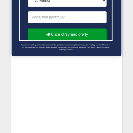
Chcę otrzymać oferty
Zapoznałem się z Regulaminem Świadczenie Usług i go akceptuję Każdą ze zgód można wycofać wysyłając wiadomość na adres 
biuro@optimalenergy.pl lub w przypadku zewnętrznego dostawcy, zgodnie z jego polityką ochrony danych. Więcej informacji w 
polityce prywatności