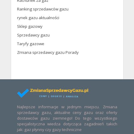
Rachunek za gaz
Ranking sprzedawców gazu
rynek gazu aktualności
Sklep gazowy
Sprzedawcy gazu
Taryfy gazowe
Zmiana sprzedawcy gazu Porady
Najlepsze informacje w jednym miejscu. Zmiana
sprzedawcy gazu, aktualne ceny gazu oraz oferty
dostawców gazu ziemnego! Do tego wszystkiego
specjalistyczna wiedza dotycząca zagadnień takich
jak: gaz płynny czy gazy techniczne