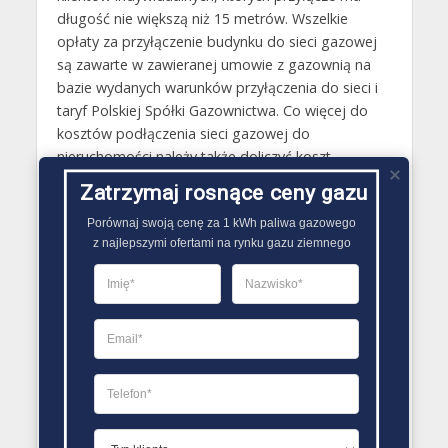
długość nie większą niż 15 metrów. Wszelkie
opłaty za przyłączenie budynku do sieci gazowej
są zawarte w zawieranej umowie z gazownią na
bazie wydanych warunków przyłączenia do sieci i
taryf Polskiej Spółki Gazownictwa. Co więcej do
kosztów podłączenia sieci gazowej do
nieruchomości należy także doliczyć koszt
wewnętrznej instalacji gazowej.
Zatrzymaj rosnące ceny gazu
Gazy techniczne Bodzentyn
Porównaj swoją cenę za 1 kWh paliwa gazowego

z najlepszymi ofertami na rynku gazu ziemnego
Butle gazowe Bodzentyn
Gaz płynny Bodzentyn
LPG Bodzentyn
Dostawcy gazu Bodzentyn
PORÓWNYWARKA OFERT GAZU